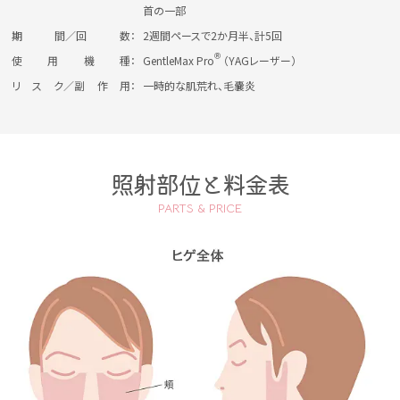
首の一部
期
間／回
数：
2週間ペースで2か月半、計5回
Ⓡ
使
用
機
種：
GentleMax Pro
（YAGレーザー）
リ
ス
ク／副
作
用：
一時的な肌荒れ、毛嚢炎
照射部位と料金表
PARTS & PRICE