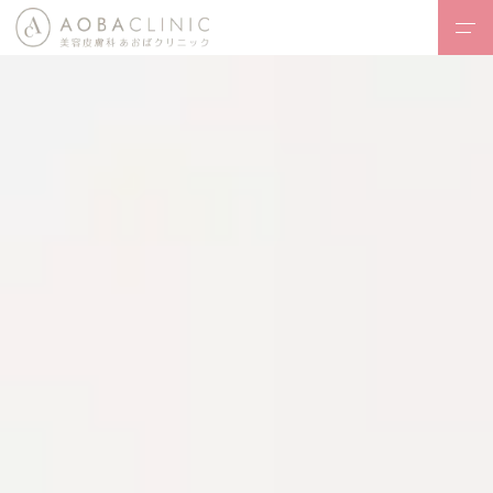
HOME
あおばクリニックとは
・コンセプト
診療内容一覧
- 医療レーザー
脱毛
-
フェイスデザイン
-
ボディデザイン
-
内服治療