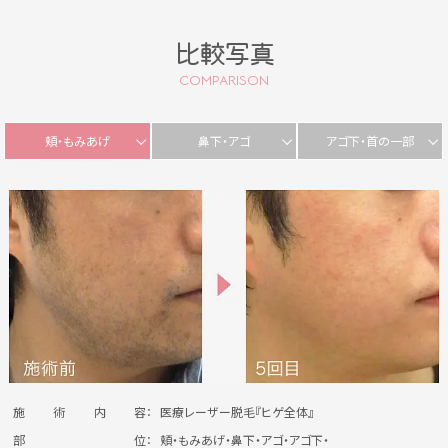
比較写真
COMPARISON
頬・もみあげ
鼻下・アゴ
アゴ下・首の一部
施
術
内
容：
医療レーザー脱毛『ヒゲ全体』
部
位：
頬・もみあげ・鼻下・アゴ・アゴ下・