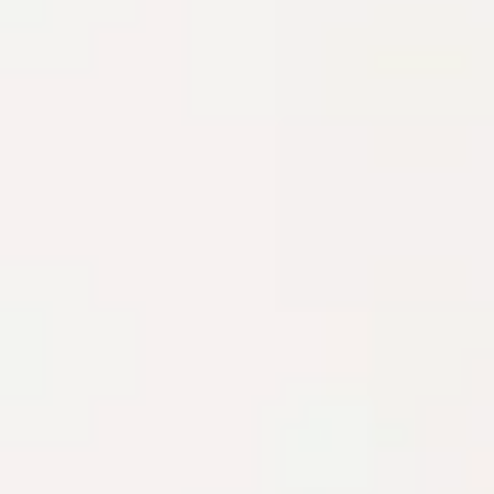
料金表
Q&A
初めての方へ
クリニック紹介
未成年者施術同意書ダウンロードページ
キャンセル料の設定についてのご案内
WEB予約はこちら
キャンセル枠予約サイト